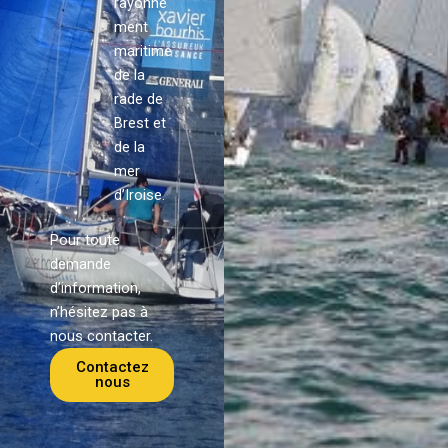
rayonne
ment
maritime
de la
rade de
Brest et
de la
mer
d’Iroise.
Pour toute
demande
d’information,
n’hésitez pas à
nous contacter.
Contactez
nous