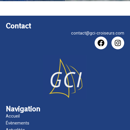
Contact
contact@gci-croiseurs.com
F
I
a
n
c
s
e
t
b
a
o
g
o
r
k
a
m
Navigation
Accueil
Évènements