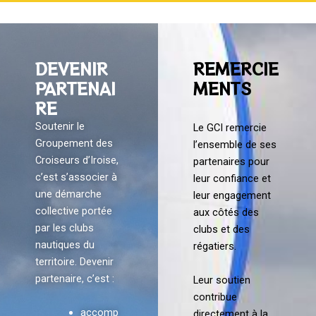
DEVENIR
REMERCIE
PARTENAI
MENTS
RE
Soutenir le
Le GCI remercie
Groupement des
l’ensemble de ses
Croiseurs d’Iroise,
partenaires pour
c’est s’associer à
leur confiance et
une démarche
leur engagement
collective portée
aux côtés des
par les clubs
clubs et des
nautiques du
régatiers.
territoire. Devenir
partenaire, c’est :
Leur soutien
contribue
accomp
directement à la