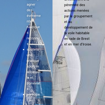
agner
pérennité des
des
actions menées
événeme
par le groupement
nts
et au
nautique
développement de
s
la voile habitable
reconnu
en rade de Brest
s,
et en mer d’Iroise.
soutenir
une
pratique
sportive
accessib
le et
convivial
e,
participe
r au